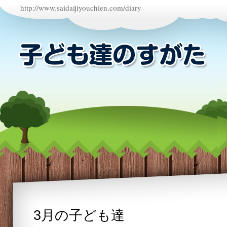
http://www.saidaijiyouchien.com/diary
3月の子ども達