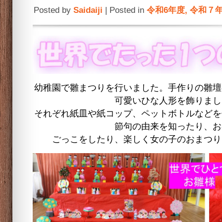
Posted by
Saidaiji
| Posted in
令和6年度
,
令和７
幼稚園で雛まつりを行いました。手作りの雛壇
可愛いひな人形を飾りまし
それぞれ紙皿や紙コップ、ペットボトルなどを
節句の由来を知ったり、お
ごっこをしたり、楽しく女の子のおまつり