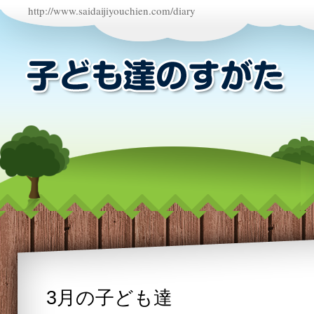
http://www.saidaijiyouchien.com/diary
3月の子ども達