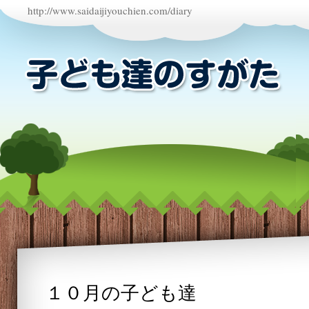
http://www.saidaijiyouchien.com/diary
１０月の子ども達