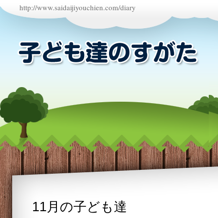
http://www.saidaijiyouchien.com/diary
11月の子ども達