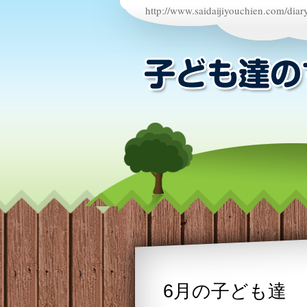
http://www.saidaijiyouchien.com/diar
6月の子ども達