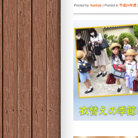
Posted by
Saidaiji
| Posted in
平成24年度