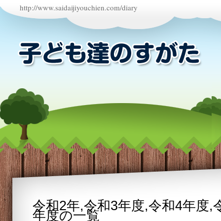
http://www.saidaijiyouchien.com/diary
令和2年
,
令和3年度
,
令和4年度
,
年度
の一覧